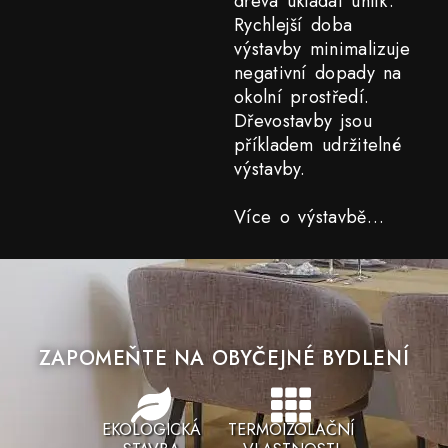
dřeva ukládat uhlík.
Rychlejší doba
výstavby minimalizuje
negativní dopady na
okolní prostředí.
Dřevostavby jsou
příkladem udržitelné
výstavby.
Více o výstavbě…
ZAPOMEŇTE NA OBYČEJNÉ BYDLENÍ
EKOLOGICKÁ
TERMOIZOLAČNÍ