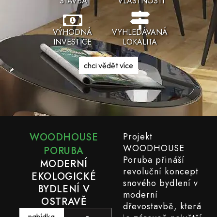
STAVBA
VLASTNOSTI
VÝHODNÁ
VYHLEDÁVANÁ
INVESTICE
LOKALITA
chci vědět více
WOODHOUSE
Projekt
WOODHOUSE
PORUBA
Poruba přináší
MODERNÍ
revoluční koncept
EKOLOGICKÉ
snového bydlení v
BYDLENÍ V
moderní
OSTRAVĚ
dřevostavbě, která
nabídka