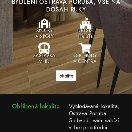
BYDLENÍ OSTRAVA PORUBA, VŠE NA
DOSAH RUKY
ŠKOLKY
DĚTSKÉ
A ŠKOLY
HŘIŠTĚ
ZASTÁVKA
OBCHODY
MHD
A CENTRA
lokalita
Oblíbená lokalita
Vyhledávaná lokalita,
Ostrava Poruba
5.obvod, vám nabízí
v bezprostřední