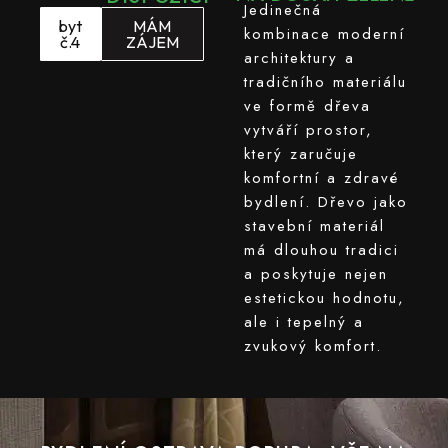
Jedinečná
byt
MÁM
kombinace moderní
č.4
ZÁJEM
architektury a
tradičního materiálu
ve formě dřeva
vytváří prostor,
který zaručuje
komfortní a zdravé
bydlení. Dřevo jako
stavební materiál
má dlouhou tradici
a poskytuje nejen
estetickou hodnotu,
ale i tepelný a
zvukový komfort.