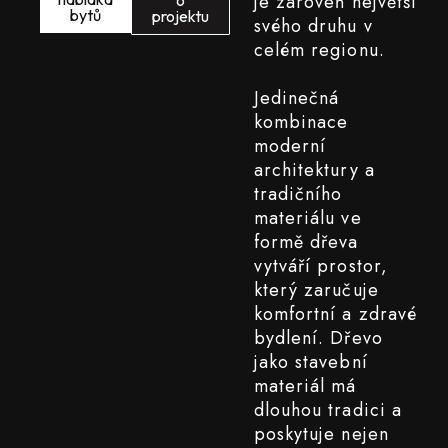
je zároveň největší
o
bytů
projektu
svého druhu v
celém regionu.
Jedinečná
kombinace
moderní
architektury a
tradičního
materiálu ve
formě dřeva
vytváří prostor,
který zaručuje
komfortní a zdravé
bydlení. Dřevo
jako stavební
materiál má
dlouhou tradici a
poskytuje nejen