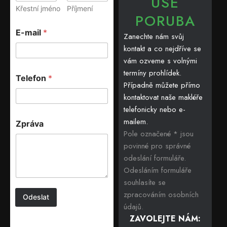
USE
Křestní jméno
Příjmení
PORUBA
E-mail
*
Zanechte nám svůj
kontakt a co nejdříve se
vám ozveme s volnými
termíny prohlídek.
Telefon
*
Případně můžete přímo
kontaktovat naše makléře
telefonicky nebo e-
mailem.
Zpráva
Pole označené * jsou
povinné pro správné
odeslání formuláře.
Odesláním formuláře
souhlasíte se
zpracováním osobních
Odeslat
údajů.
ZAVOLEJTE NÁM: