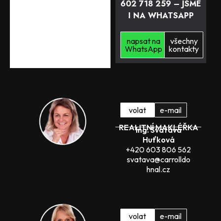
602 718 259 – JSME
I NA WHATSAPP
napsat na
všechny
WhatsApp
kontakty
volat
e-mail
REALITNÍ MAKLÉŘKA
Ing. Svatava
Huťková
+420 603
806 562
svatava@carrolldo
hnal.cz
volat
e-mail