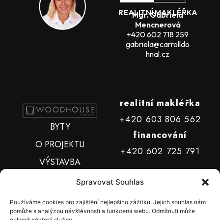
REALITNÍ MAKLÉŘKA
Mgr. Gabriela
Mencnerová
+420
602 718 259
gabriela@carrolldo
hnal.cz
realitní makléřka
+420 603 806 562
BYTY
financování
O PROJEKTU
+420 602 725 791
VÝSTAVBA
LOKALITA
Spravovat Souhlas
FINANCOVÁNÍ
Používáme cookies pro zajištění nejlepšího zážitku. Jejich souhlas nám
pomůže s analýzou návštěvnosti a funkcemi webu. Odmítnutí může
KONTAKTY
ovlivnit některé služby.