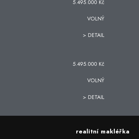
5.495.000 Kč
VOLNÝ
> DETAIL
5.495.000 Kč
VOLNÝ
> DETAIL
realitní makléřka