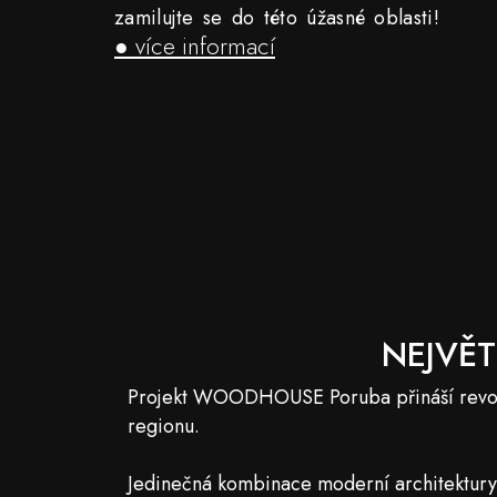
zamilujte se do této úžasné oblasti!
● více informací
NEJVĚT
Projekt WOODHOUSE Poruba přináší revoluč
regionu.
Jedinečná kombinace moderní architektury a