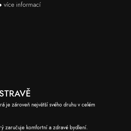
● více informací
OSTRAVĚ
 je zároveň největší svého druhu v celém
rý zaručuje komfortní a zdravé bydlení.