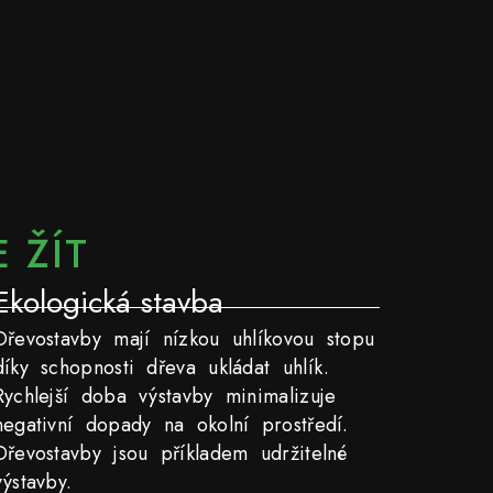
 ŽÍT
Ekologická stavba
Dřevostavby mají nízkou uhlíkovou stopu
díky schopnosti dřeva ukládat uhlík.
Rychlejší doba výstavby minimalizuje
negativní dopady na okolní prostředí.
Dřevostavby jsou příkladem udržitelné
výstavby.