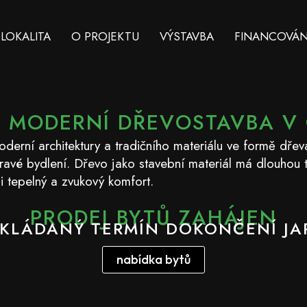
LOKALITA
O PROJEKTU
VÝSTAVBA
FINANCOVÁN
Í MODERNÍ DŘEVOSTAVBA V
erní architektury a tradičního materiálu ve formě dřeva 
ravé bydlení. Dřevo jako stavební materiál má dlouhou t
 i tepelný a zvukový komfort.
PRODEJ BYTŮ ZAHÁJEN
KLÁDANÝ TERMÍN DOKONČENÍ JA
nabídka bytů