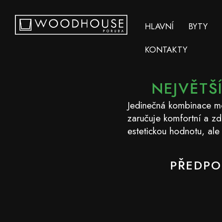
Přeskočit
na
HLAVNÍ
BYTY
obsah
KONTAKTY
NEJVĚTŠ
Jedinečná kombinace mod
zaručuje komfortní a zd
estetickou hodnotu, ale
PŘEDPO