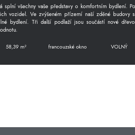
erá splní všechny vaše představy o komfortním bydlení. P
vašich vozidel. Ve zvýšeném přízemí naší zděné budovy 
né bydlení. Tři další podlaží jsou součástí nové dřevo
hodnotu.
58,39 m²
francouzské okno
VOLNÝ
VOLNÝ