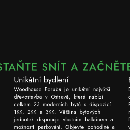
STAŇTE SNÍT A ZAČNĚTE
Unikátní bydlení
Woodhouse Poruba je unikátní největší
dřevostavba v Ostravě, která nabízí
celkem 23 moderních bytů s dispozicí
1KK, 2KK a 3KK. Většina bytových
jednotek disponuje vlastním balkónem a
možností parkování. Objevte pohodlné a