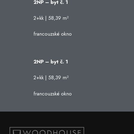
2NP – byt č. 1
2+kk | 58,39 m²
francouzské okno
2NP – byt č. 1
2+kk | 58,39 m²
francouzské okno