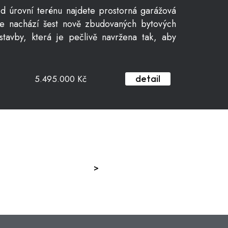
od úrovní terénu najdete prostorná garážová
se nachází šest nově zbudovaných bytových
stavby, která je pečlivě navržena tak, aby
5.495.000 Kč
detail
5.495.000 Kč
>