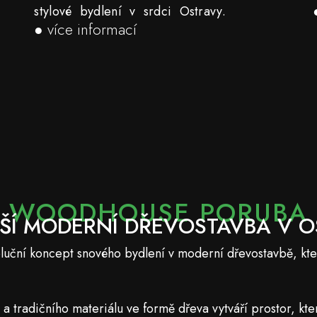
stylové bydlení v srdci Ostravy.
● více informací
WOODHOUSE PORUBA
ŠÍ MODERNÍ DŘEVOSTAVBA V 
ní koncept snového bydlení v moderní dřevostavbě, která
 tradičního materiálu ve formě dřeva vytváří prostor, kte